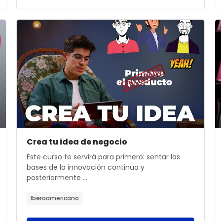
 modelo de negocio
Archivos del resumen del curso" Crea tu idea de neg
A
Archivos del resumen del curso
Nombre del curso
Crea tu idea de negocio
Texto del resumen del curso:
Este curso te servirá para primero: sentar las
bases de la innovación continua y
posteriormente ...
Iberoamericano