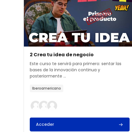
Archivos del resumen del curso
Nombre del curso
2 Crea tu idea de negocio
Texto del resumen del curso:
Este curso te servirá para primero: sentar las
bases de la innovación continua y
posteriormente ...
Iberoamericano
Acceder