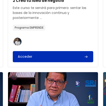
Archivos del resumen del curso
Nombre del curso
2 Crea tu idea de negocio
Texto del resumen del curso:
Este curso te servirá para primero: sentar las
bases de la innovación continua y
posteriormente ...
Programa EMPRENDE
Acceder
ba tu modelo
Archivos del resumen del curso" 5 Me convierto en 
A