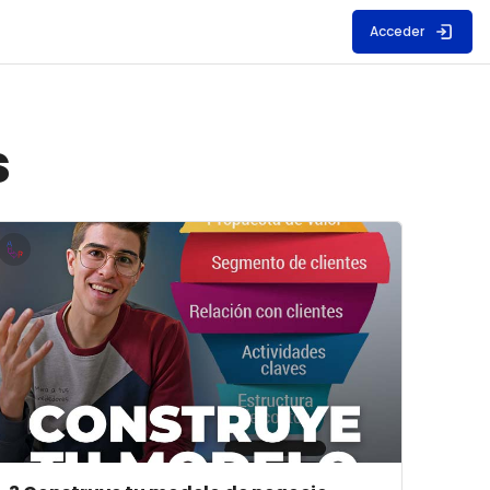
Acceder
s
egocio
rchivos del resumen del curso" 3 Construye tu modelo de