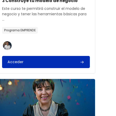
Archivos del resumen del curso
Nombre del curso
3 Construye tu modelo de negocio
Texto del resumen del curso:
Este curso te permitirá construir el modelo de
negocio y tener las herramientas básicas para
...
Programa EMPRENDE
Acceder
empresario
rchivos del resumen del curso" 1 Me descubro