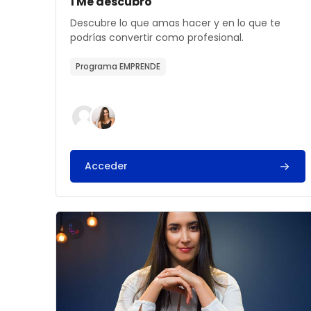
Archivos del resumen del curso
Nombre del curso
1 Me descubro
Texto del resumen del curso:
Descubre lo que amas hacer y en lo que te
podrías convertir como profesional.
Programa EMPRENDE
Acceder
Archivos del resumen del curso" 4 Pon a prue