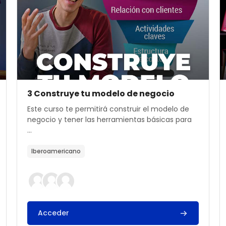
Archivos del resumen del curso
Nombre del curso
3 Construye tu modelo de negocio
Texto del resumen del curso:
Este curso te permitirá construir el modelo de
negocio y tener las herramientas básicas para
...
Iberoamericano
Acceder