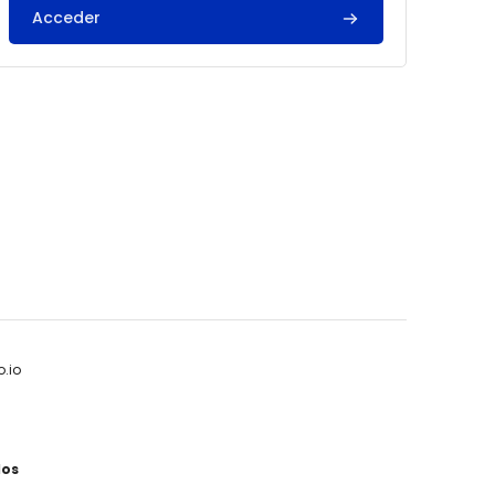
Acceder
.io
dos