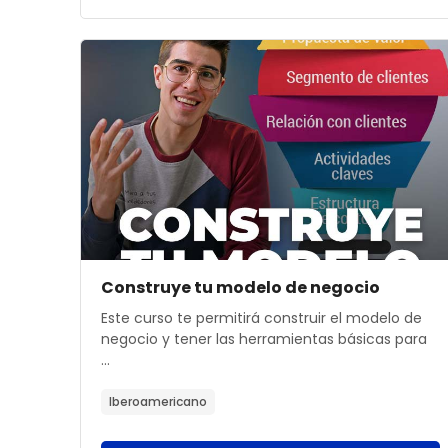
Archivos del resumen del curso" Construye tu
Archivos del resumen del curso
Nombre del curso
Construye tu modelo de negocio
Texto del resumen del curso:
Este curso te permitirá construir el modelo de
negocio y tener las herramientas básicas para
...
Iberoamericano