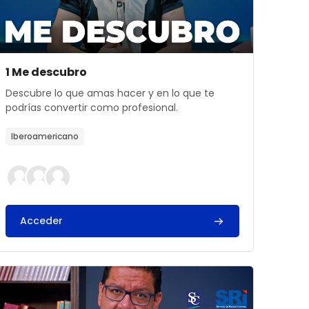
Archivos del resumen del curso
Nombre del curso
1 Me descubro
Texto del resumen del curso:
Descubre lo que amas hacer y en lo que te
podrías convertir como profesional.
Iberoamericano
Acceder
elo de negocio
rchivos del resumen del curso" 4 Me convierto en empres